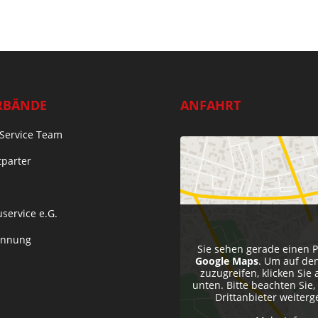
RBÄNDE
ANFAHRT
Service Team
tparter
service e.G.
Innung
Sie sehen gerade einen P
Google Maps
. Um auf den
zuzugreifen, klicken Sie 
unten. Bitte beachten Sie
Drittanbieter weiter