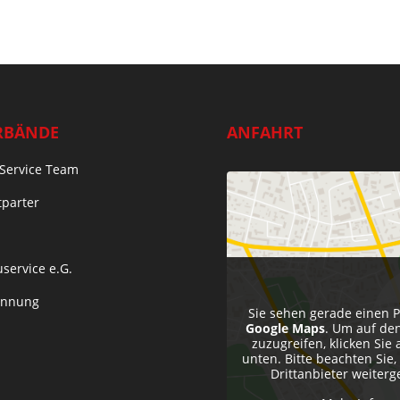
RBÄNDE
ANFAHRT
Service Team
tparter
service e.G.
Innung
Sie sehen gerade einen P
Google Maps
. Um auf den
zuzugreifen, klicken Sie 
unten. Bitte beachten Sie
Drittanbieter weiter