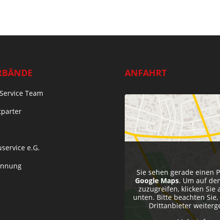
RBÄNDE
ANFAHRT
Service Team
tparter
service e.G.
Innung
Sie sehen gerade einen P
Google Maps
. Um auf den
zuzugreifen, klicken Sie 
unten. Bitte beachten Sie
Drittanbieter weiter