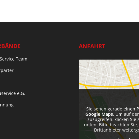
RBÄNDE
ANFAHRT
Service Team
tparter
service e.G.
Innung
Sie sehen gerade einen P
Google Maps
. Um auf den
zuzugreifen, klicken Sie 
unten. Bitte beachten Sie
Drittanbieter weiter