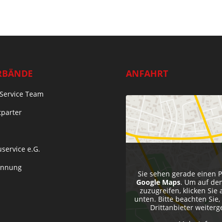
RBÄNDE
ANFAHRT
Service Team
tparter
service e.G.
Innung
Sie sehen gerade einen P
Google Maps
. Um auf den
zuzugreifen, klicken Sie 
unten. Bitte beachten Sie
Drittanbieter weiter