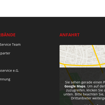
RBÄNDE
ANFAHRT
Service Team
tparter
service e.G.
Innung
Sie sehen gerade einen P
Google Maps
. Um auf den
zuzugreifen, klicken Sie 
unten. Bitte beachten Sie
Drittanbieter weiter