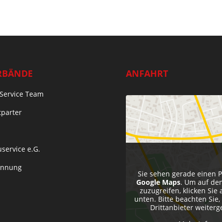
RBÄNDE
ANFAHRT
Service Team
tparter
service e.G.
Innung
Sie sehen gerade einen P
Google Maps
. Um auf den
zuzugreifen, klicken Sie 
unten. Bitte beachten Sie
Drittanbieter weiter